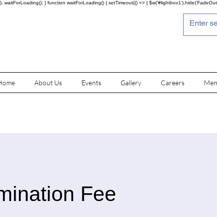
; waitForLoading(); } function waitForLoading() { setTimeout(() => { $w('#lightbox1').hide('FadeOut')
Home
About Us
Events
Gallery
Careers
Mem
ination Fee