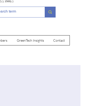
; }, 1500); }
bers
GreenTech Insights
Contact