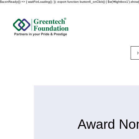
$w.onReady(() => { waitForLoading(); }); export function button6_onClick() { $w('#lightbox1').show()
Award Nom