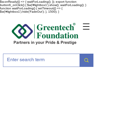
$w.onReady(() => { waitForLoading(); }); export function
button6_onClick() { $w('#lightbox1').show(); waitForLoading(); }
function waitForLoading() { setTimeout(() => {
$w('#lightbox1').hide('FadeOut'); }, 1500); }