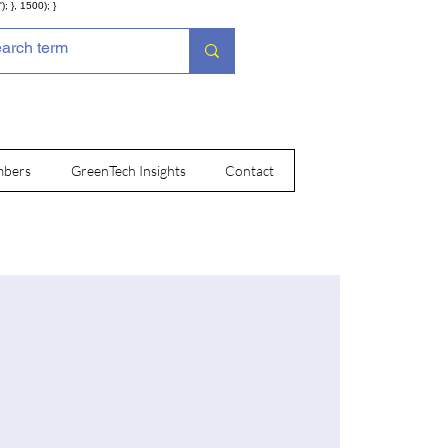
; }, 1500); }
bers
GreenTech Insights
Contact