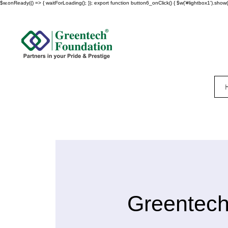
$w.onReady(() => { waitForLoading(); }); export function button6_onClick() { $w('#lightbox1').show()
Greentech