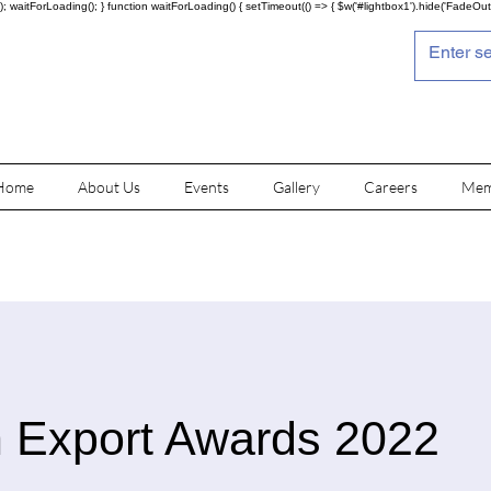
; waitForLoading(); } function waitForLoading() { setTimeout(() => { $w('#lightbox1').hide('FadeOut')
Home
About Us
Events
Gallery
Careers
Mem
 Export Awards 2022