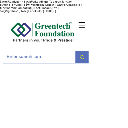
$w.onReady(() => { waitForLoading(); }); export function
button6_onClick() { $w('#lightbox1').show(); waitForLoading(); }
function waitForLoading() { setTimeout(() => {
$w('#lightbox1').hide('FadeOut'); }, 1500); }