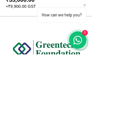
+₹9,900.00 GST
How can we help you?
1
CONTACT US
+91 96509-60482
+91-85277-60906