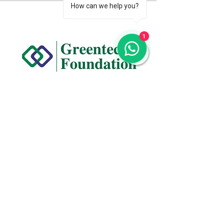
How can we help you?
1
CONTACT US
+91 96509-60482
+91-85277-60906