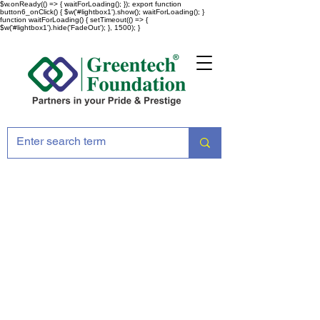
$w.onReady(() => { waitForLoading(); }); export function
button6_onClick() { $w('#lightbox1').show(); waitForLoading(); }
function waitForLoading() { setTimeout(() => {
$w('#lightbox1').hide('FadeOut'); }, 1500); }