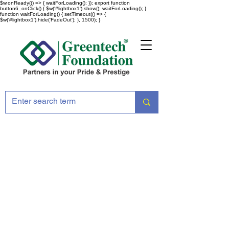
$w.onReady(() => { waitForLoading(); }); export function
button6_onClick() { $w('#lightbox1').show(); waitForLoading(); }
function waitForLoading() { setTimeout(() => {
$w('#lightbox1').hide('FadeOut'); }, 1500); }