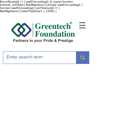
$w.onReady(() => { waitForLoading(); }); export function
button6_onClick() { $w('#lightbox1').show(); waitForLoading(); }
function waitForLoading() { setTimeout(() => {
$w('#lightbox1').hide('FadeOut'); }, 1500); }